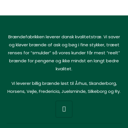
Brændefabrikken leverer dansk kvalitetstræ. Vi saver
og kløver brænde af ask og bøg i fine stykker, træet
renses for “smulder” så vores kunder får mest “reelt”
brænde for pengene og ikke mindst en langt bedre
kvalitet.
Vi leverer billig brænde løst til
Århus
,
Skanderborg
,
Horsens
,
Vejle
,
Fredericia
, Juelsminde,
Silkeborg
og Ry.