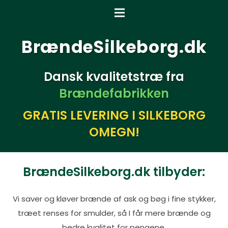
BrændeSilkeborg.dk
Dansk kvalitetstræ fra
Brændefabrikken
GRATIS LEVERING I SILKEBORG
OMEGN!
BrændeSilkeborg.dk tilbyder:
Vi saver og kløver brænde af ask og bøg i fine stykker,
træet renses for smulder, så I får mere brænde og
bedre kvalitet for pengene.